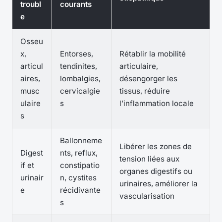
troubl
courants
e
Osseu
x,
Entorses,
Rétablir la mobilité
articul
tendinites,
articulaire,
aires,
lombalgies,
désengorger les
musc
cervicalgie
tissus, réduire
ulaire
s
l’inflammation locale
s
Ballonneme
Libérer les zones de
Digest
nts, reflux,
tension liées aux
if et
constipatio
organes digestifs ou
urinair
n, cystites
urinaires, améliorer la
e
récidivante
vascularisation
s